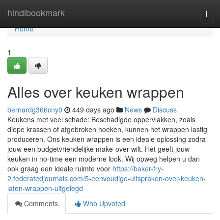
Home
hindibookmark
Togg
navi
Home
1
Alles over keuken wrappen
bernardg366cny0
449 days ago
News
Discuss
Keukens met veel schade: Beschadigde oppervlakken, zoals
diepe krassen of afgebroken hoeken, kunnen het wrappen lastig
produceren. Ons keuken wrappen is een ideale oplossing zodra
jouw een budgetvriendelijke make-over wilt. Het geeft jouw
keuken in no-time een moderne look. Wij opweg helpen u dan
ook graag een ideale ruimte voor
https://baker-fry-
2.federatedjournals.com/5-eenvoudige-uitspraken-over-keuken-
laten-wrappen-uitgelegd
Comments
Who Upvoted