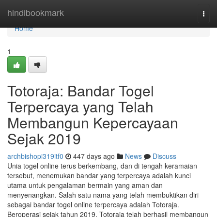
Home
hindibookmark
Togg
navi
Home
1
Totoraja: Bandar Togel
Terpercaya yang Telah
Membangun Kepercayaan
Sejak 2019
archbishopi319itf0
447 days ago
News
Discuss
Unia togel online terus berkembang, dan di tengah keramaian
tersebut, menemukan bandar yang terpercaya adalah kunci
utama untuk pengalaman bermain yang aman dan
menyenangkan. Salah satu nama yang telah membuktikan diri
sebagai bandar togel online terpercaya adalah Totoraja.
Beroperasi sejak tahun 2019, Totoraja telah berhasil membangun