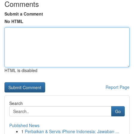
Comments
Submit a Comment
No HTML
HTML is disabled
Report Page
Search
Go
Published News
1
Perbaikan & Servis iPhone Indonesia: Jawaban ...