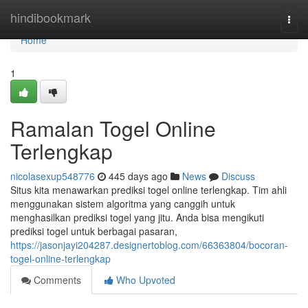
Home
hindibookmark
Togg
navi
Home
1
Ramalan Togel Online
Terlengkap
nicolasexup548776
445 days ago
News
Discuss
Situs kita menawarkan prediksi togel online terlengkap. Tim ahli
menggunakan sistem algoritma yang canggih untuk
menghasilkan prediksi togel yang jitu. Anda bisa mengikuti
prediksi togel untuk berbagai pasaran,
https://jasonjayi204287.designertoblog.com/66363804/bocoran-
togel-online-terlengkap
Comments
Who Upvoted