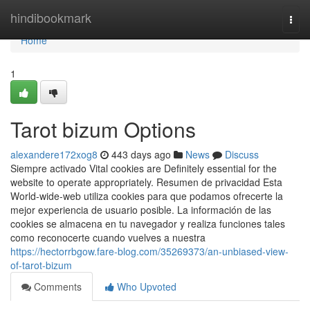
Home
hindibookmark
Togg
navi
Home
1
Tarot bizum Options
alexandere172xog8
443 days ago
News
Discuss
Siempre activado Vital cookies are Definitely essential for the
website to operate appropriately. Resumen de privacidad Esta
World-wide-web utiliza cookies para que podamos ofrecerte la
mejor experiencia de usuario posible. La información de las
cookies se almacena en tu navegador y realiza funciones tales
como reconocerte cuando vuelves a nuestra
https://hectorrbgow.fare-blog.com/35269373/an-unbiased-view-
of-tarot-bizum
Comments
Who Upvoted