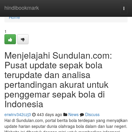
Home
hindibookmark
Togg
navi
Home
1
Menjelajahi Sundulan.com:
Pusat update sepak bola
terupdate dan analisa
pertandingan akurat untuk
penggemar sepak bola di
Indonesia
erwinv342czj3
443 days ago
News
Discuss
Hai di Sundulan.com, portal berita bola terdepan yang menyajikan
update harian seputar dunia olahraga bola dalam dan luar negeri.