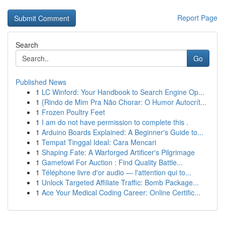
Report Page
Search
Go
Published News
1
LC Winford: Your Handbook to Search Engine Op...
1
{Rindo de Mim Pra Não Chorar: O Humor Autocrít...
1
Frozen Poultry Feet
1
I am do not have permission to complete this .
1
Arduino Boards Explained: A Beginner's Guide to...
1
Tempat Tinggal Ideal: Cara Mencari
1
Shaping Fate: A Warforged Artificer's Pilgrimage
1
Gamefowl For Auction : Find Quality Battle...
1
Téléphone livre d'or audio — l'attention qui to...
1
Unlock Targeted Affiliate Traffic: Bomb Package...
1
Ace Your Medical Coding Career: Online Certific...