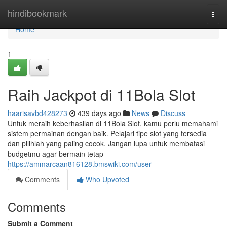
Home
hindibookmark
Togg
navi
Home
1
Raih Jackpot di 11Bola Slot
haarisavbd428273
439 days ago
News
Discuss
Untuk meraih keberhasilan di 11Bola Slot, kamu perlu memahami
sistem permainan dengan baik. Pelajari tipe slot yang tersedia
dan pilihlah yang paling cocok. Jangan lupa untuk membatasi
budgetmu agar bermain tetap
https://ammarcaan816128.bmswiki.com/user
Comments
Who Upvoted
Comments
Submit a Comment