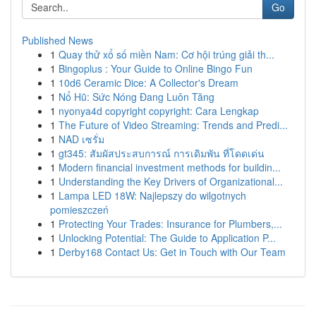
Go
Published News
1
Quay thử xổ số miền Nam: Cơ hội trúng giải th...
1
Bingoplus : Your Guide to Online Bingo Fun
1
10d6 Ceramic Dice: A Collector's Dream
1
Nổ Hũ: Sức Nóng Đang Luôn Tăng
1
nyonya4d copyright copyright: Cara Lengkap
1
The Future of Video Streaming: Trends and Predi...
1
NAD เซรั่ม
1
gt345: สัมผัสประสบการณ์ การเดิมพัน ที่โดดเด่น
1
Modern financial investment methods for buildin...
1
Understanding the Key Drivers of Organizational...
1
Lampa LED 18W: Najlepszy do wilgotnych
pomieszczeń
1
Protecting Your Trades: Insurance for Plumbers,...
1
Unlocking Potential: The Guide to Application P...
1
Derby168 Contact Us: Get in Touch with Our Team