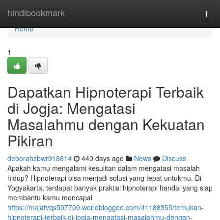
Home
hindibookmark
Togg
navi
Home
1
Dapatkan Hipnoterapi Terbaik
di Jogja: Mengatasi
Masalahmu dengan Kekuatan
Pikiran
deborahzbwr918814
440 days ago
News
Discuss
Apakah kamu mengalami kesulitan dalam mengatasi masalah
hidup? Hipnoterapi bisa menjadi solusi yang tepat untukmu. Di
Yogyakarta, terdapat banyak praktisi hipnoterapi handal yang siap
membantu kamu mencapai
https://majafvqs507709.worldblogged.com/41188355/temukan-
hipnoterapi-terbaik-di-jogja-mengatasi-masalahmu-dengan-