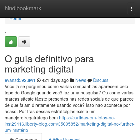
Home
hindibookmark
Togg
navi
Home
1
O guia definitivo para
marketing digital
evansd592uiw1
421 days ago
News
Discuss
Você já se perguntou como várias companhias aparecem pelo
topo do Google quando você faz uma pesquisa? Ou como várias
marcas sãeste tãeste presentes nas redes sociais de que parece
de que falam diretamente usando você? Isso não acontece por
acaso. Por trás dessas estratfoigias existe um
manejorefregatráfego bem
https://curtidas-em-fotos-no-
inst29416.liberty-blog.com/35695852/marketing-digital-no-further-
um-mistério
Comments
Who Upvoted