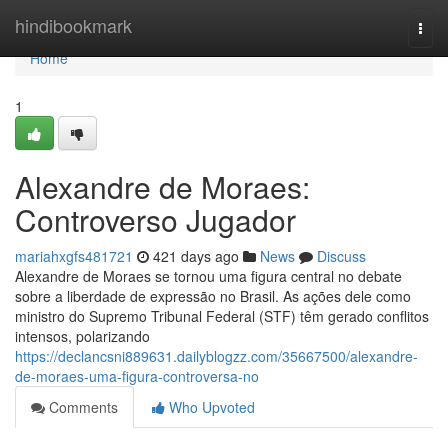
Home
hindibookmark
Togg
navi
Home
1
Alexandre de Moraes:
Controverso Jugador
mariahxgfs481721
421 days ago
News
Discuss
Alexandre de Moraes se tornou uma figura central no debate
sobre a liberdade de expressão no Brasil. As ações dele como
ministro do Supremo Tribunal Federal (STF) têm gerado conflitos
intensos, polarizando
https://declancsni889631.dailyblogzz.com/35667500/alexandre-
de-moraes-uma-figura-controversa-no
Comments
Who Upvoted