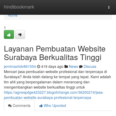
Home
hindibookmark
Togg
navi
Home
1
Layanan Pembuatan Website
Surabaya Berkualitas Tinggi
jemimaxhdv861554
419 days ago
News
Discuss
Mencari jasa pembuatan website profesional dan terpercaya di
Surabaya? Anda telah datang ke tempat yang tepat. Kami adalah
tim ahli yang berpengalaman dalam merancang dan
mengembangkan website berkualitas tinggi untuk
https://agnespdge423227.blogofchange.com/36200219/jasa-
pembuatan-website-surabaya-profesional-terpercaya
Comments
Who Upvoted