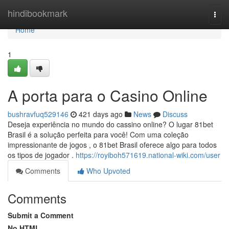
Home
hindibookmark
Togg
navi
Home
1
A porta para o Casino Online
bushravfuq529146
421 days ago
News
Discuss
Deseja experiência no mundo do cassino online? O lugar 81bet
Brasil é a solução perfeita para você! Com uma coleção
impressionante de jogos , o 81bet Brasil oferece algo para todos
os tipos de jogador .
https://royiboh571619.national-wiki.com/user
Comments
Who Upvoted
Comments
Submit a Comment
No HTML