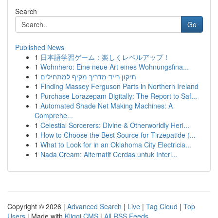
Search
Go
Published News
1
日本語学習ゲーム：楽しくレベルアップ！
1
Wohnhero: Eine neue Art eines Wohnungsfina...
1
תיקון רייד מדריך מקיף למתחילים
1
Finding Massey Ferguson Parts in Northern Ireland
1
Purchase Lorazepam Digitally: The Report to Saf...
1
Automated Shade Net Making Machines: A
Comprehe...
1
Celestial Sorcerers: Divine & Otherworldly Heri...
1
How to Choose the Best Source for Tirzepatide (...
1
What to Look for in an Oklahoma City Electricia...
1
Nada Cream: Alternatif Cerdas untuk Interi...
Copyright © 2026 |
Advanced Search
|
Live
|
Tag Cloud
|
Top
Users
| Made with
Kliqqi CMS
|
All RSS Feeds