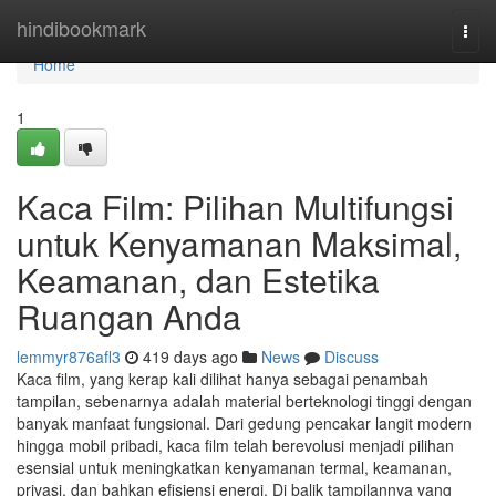
Home
hindibookmark
Togg
navi
Home
1
Kaca Film: Pilihan Multifungsi
untuk Kenyamanan Maksimal,
Keamanan, dan Estetika
Ruangan Anda
lemmyr876afl3
419 days ago
News
Discuss
Kaca film, yang kerap kali dilihat hanya sebagai penambah
tampilan, sebenarnya adalah material berteknologi tinggi dengan
banyak manfaat fungsional. Dari gedung pencakar langit modern
hingga mobil pribadi, kaca film telah berevolusi menjadi pilihan
esensial untuk meningkatkan kenyamanan termal, keamanan,
privasi, dan bahkan efisiensi energi. Di balik tampilannya yang