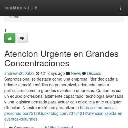
Home
hindibookmark
Togg
navi
Home
1
Atencion Urgente en Grandes
Concentraciones
andrewn250atz3
421 days ago
News
Discuss
Smprofesional se destaca como una empresa líder dedicada a
brindar atención médica de primer nivel, orientada tanto a
particulares como a grandes eventos o empresas. Contamos con
un equipo profesional altamente capacitado, tecnología avanzada
y una logística pensada para actuar con eficiencia ante cualquier
situación. Nuestra misión es garantizar la
https://como-buscar-
personas-por75129.look4blog.com/73721218/atencion-rapida-en-
eventos-culturales
Comments
Who Upvoted