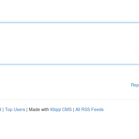
Rep
d
|
Top Users
| Made with
Kliqqi CMS
|
All RSS Feeds