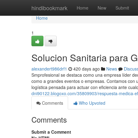
Home
hindibookmark
Home
New
Submit
Home
1
Solucion Sanitaria para 
alexandert986drf1
420 days ago
News
Discus
Smprofesional se destaca como una empresa líder dedic
como a grandes eventos o empresas. Contamos con un
logística pensada para actuar con eficiencia ante cualq
dni90122.blogoxo.com/35809903/respuesta-medica-efic
Comments
Who Upvoted
Comments
Submit a Comment