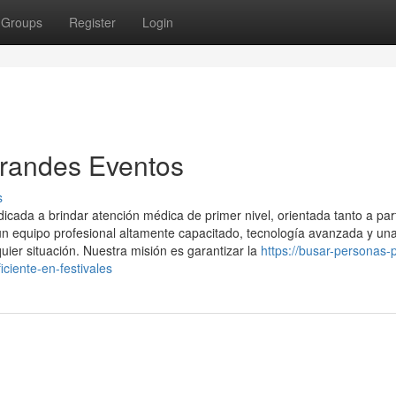
Groups
Register
Login
Grandes Eventos
s
ada a brindar atención médica de primer nivel, orientada tanto a part
 equipo profesional altamente capacitado, tecnología avanzada y un
uier situación. Nuestra misión es garantizar la
https://busar-personas-p
iente-en-festivales