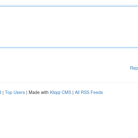
Rep
d
|
Top Users
| Made with
Kliqqi CMS
|
All RSS Feeds