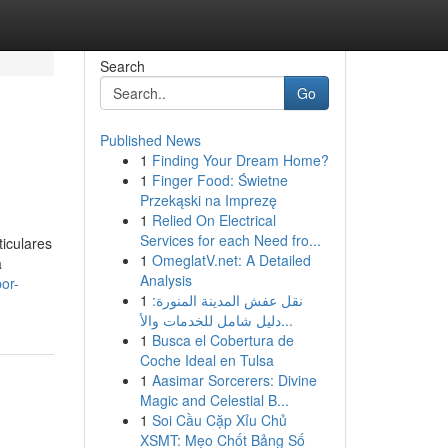
Search
Go
Published News
1
Finding Your Dream Home?
1
Finger Food: Świetne
Przekąski na Imprezę
1
Relied On Electrical
Services for each Need fro...
iculares
1
OmeglatV.net: A Detailed
a
Analysis
or-
1
نقل عفش المدينة المنورة:
دليل شامل للخدمات والأ...
1
Busca el Cobertura de
Coche Ideal en Tulsa
1
Aasimar Sorcerers: Divine
Magic and Celestial B...
1
Soi Cầu Cặp Xỉu Chủ
XSMT: Mẹo Chốt Bảng Số