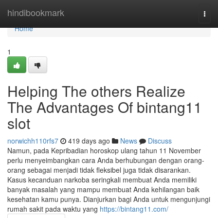
Home
hindibookmark
Togg
navi
Home
1
Helping The others Realize
The Advantages Of bintang11
slot
norwichh110rfs7
419 days ago
News
Discuss
Namun, pada Kepribadian horoskop ulang tahun 11 November
perlu menyeimbangkan cara Anda berhubungan dengan orang-
orang sebagai menjadi tidak fleksibel juga tidak disarankan.
Kasus kecanduan narkoba seringkali membuat Anda memiliki
banyak masalah yang mampu membuat Anda kehilangan baik
kesehatan kamu punya. Dianjurkan bagi Anda untuk mengunjungi
rumah sakit pada waktu yang
https://bintang11.com/