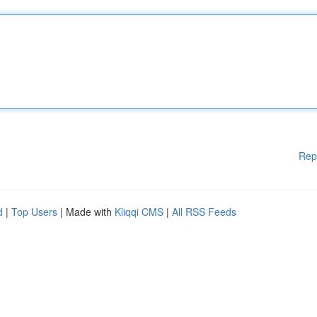
Rep
d
|
Top Users
| Made with
Kliqqi CMS
|
All RSS Feeds