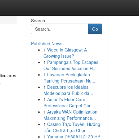
Search
Go
Published News
1
Weed in Glasgow: A
Growing Issue?
1
Pampanga's Top Escapes:
Our Secluded Vacation H...
1
Layanan Peningkatan
iculares
Ranking Perusahaan Nu...
a
1
Descubre los Ideales
Modelos para Publicida...
1
Amant's Floor Care :
Professional Carpet Car...
1
Aryaka WAN Optimization:
Maximizing Performance...
1
Casino Trực Tuyến: Hướng
Dẫn Chơi & Lựa Chọn
1
Yamaha DF30ATL2: 30 HP