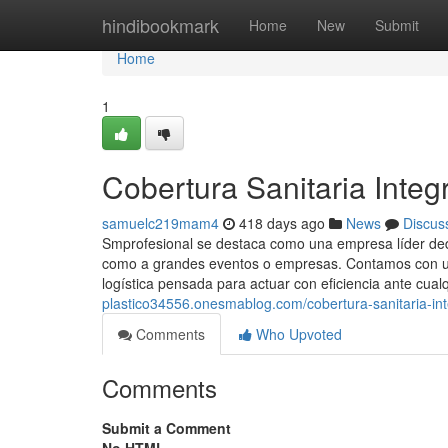
Home
hindibookmark
Home
New
Submit
Home
1
Cobertura Sanitaria Integ
samuelc219mam4
418 days ago
News
Discus
Smprofesional se destaca como una empresa líder dedic
como a grandes eventos o empresas. Contamos con un
logística pensada para actuar con eficiencia ante cualq
plastico34556.onesmablog.com/cobertura-sanitaria-in
Comments
Who Upvoted
Comments
Submit a Comment