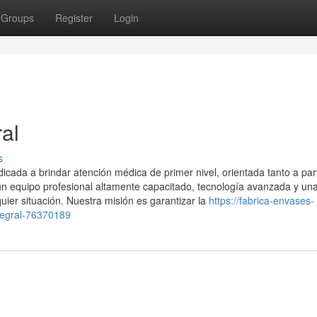
Groups
Register
Login
ral
s
ada a brindar atención médica de primer nivel, orientada tanto a part
 equipo profesional altamente capacitado, tecnología avanzada y un
uier situación. Nuestra misión es garantizar la
https://fabrica-envases-
tegral-76370189