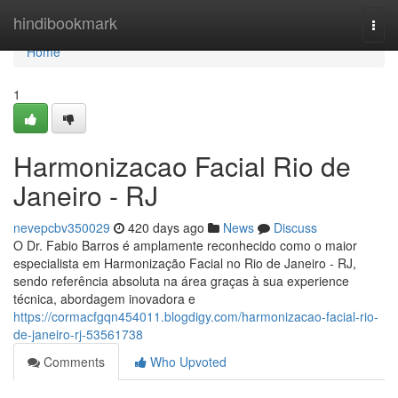
Home
hindibookmark
Togg
navi
Home
1
Harmonizacao Facial Rio de
Janeiro - RJ
nevepcbv350029
420 days ago
News
Discuss
O Dr. Fabio Barros é amplamente reconhecido como o maior
especialista em Harmonização Facial no Rio de Janeiro - RJ,
sendo referência absoluta na área graças à sua experience
técnica, abordagem inovadora e
https://cormacfgqn454011.blogdigy.com/harmonizacao-facial-rio-
de-janeiro-rj-53561738
Comments
Who Upvoted