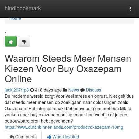
Home
hindibookmark
Togg
navi
Home
1
Waarom Steeds Meer Mensen
Kiezen Voor Buy Oxazepam
Online
jackj297rrp3
418 days ago
News
Discuss
De moderne wereld zorgt voor veel stress en onrust. Niet gek dus
dat steeds meer mensen op zoek gaan naar oplossingen zoals
Oxazepam. Het internet maakt het eenvoudig om met één klik te
zoeken naar buy oxazepam online, maar hoe weet je of je een
betrouwbare bron hebt gevonden?
https://www.dutchbinnenlands.com/product/oxazepam-10mg
Comments
Who Upvoted