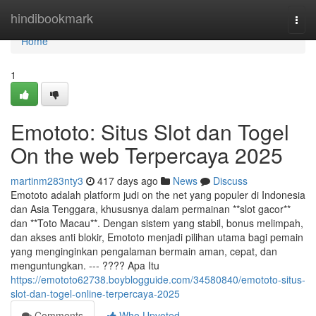
Home
hindibookmark
Togg
navi
Home
1
Emototo: Situs Slot dan Togel
On the web Terpercaya 2025
martinm283nty3
417 days ago
News
Discuss
Emototo adalah platform judi on the net yang populer di Indonesia
dan Asia Tenggara, khususnya dalam permainan **slot gacor**
dan **Toto Macau**. Dengan sistem yang stabil, bonus melimpah,
dan akses anti blokir, Emototo menjadi pilihan utama bagi pemain
yang menginginkan pengalaman bermain aman, cepat, dan
menguntungkan. --- ???? Apa Itu
https://emototo62738.boyblogguide.com/34580840/emototo-situs-
slot-dan-togel-online-terpercaya-2025
Comments
Who Upvoted