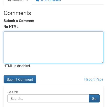
Comments
Submit a Comment
No HTML
HTML is disabled
Report Page
Search
Go