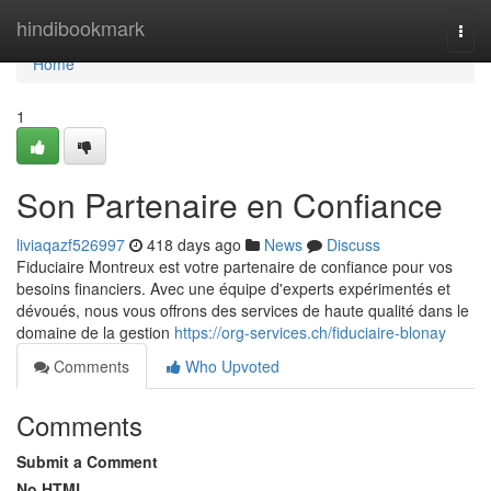
Home
hindibookmark
Togg
navi
Home
1
Son Partenaire en Confiance
liviaqazf526997
418 days ago
News
Discuss
Fiduciaire Montreux est votre partenaire de confiance pour vos
besoins financiers. Avec une équipe d'experts expérimentés et
dévoués, nous vous offrons des services de haute qualité dans le
domaine de la gestion
https://org-services.ch/fiduciaire-blonay
Comments
Who Upvoted
Comments
Submit a Comment
No HTML