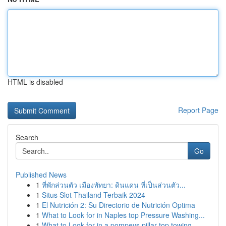
HTML is disabled
Report Page
Search
Go
Published News
1
ที่พักส่วนตัว เมืองพัทยา: ดินแดน ที่เป็นส่วนตัว...
1
Situs Slot Thailand Terbaik 2024
1
El Nutrición 2: Su Directorio de Nutrición Optima
1
What to Look for in Naples top Pressure Washing...
1
What to Look for in a pompeys pillar top towing...