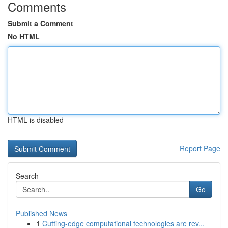
Comments
Submit a Comment
No HTML
HTML is disabled
Report Page
Search
Go
Published News
1
Cutting-edge computational technologies are rev...