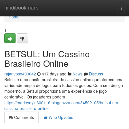
Home
hindibookmark
Togg
navi
Home
1
BETSUL: Um Cassino
Brasileiro Online
rajanvpso400042
417 days ago
News
Discuss
Betsul é uma opção brasileira de cassino online que oferece uma
variedade ampla de jogos para todos os gostos. Com seu design
moderno, a Betsul proporciona uma experiência de jogo
confortável. Os jogadores podem
https://marleynyin600116.bloggazza.com/34592105/betsul-um-
cassino-brasileiro-online
Comments
Who Upvoted