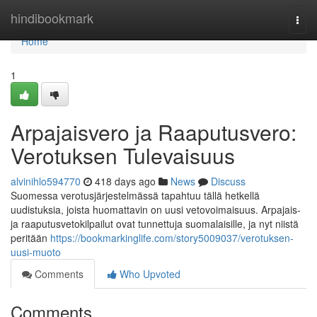
Home
hindibookmark
Togg
navi
Home
1
Arpajaisvero ja Raaputusvero:
Verotuksen Tulevaisuus
alvinihlo594770
418 days ago
News
Discuss
Suomessa verotusjärjestelmässä tapahtuu tällä hetkellä
uudistuksia, joista huomattavin on uusi vetovoimaisuus. Arpajais-
ja raaputusvetokilpailut ovat tunnettuja suomalaisille, ja nyt niistä
peritään
https://bookmarkinglife.com/story5009037/verotuksen-
uusi-muoto
Comments
Who Upvoted
Comments