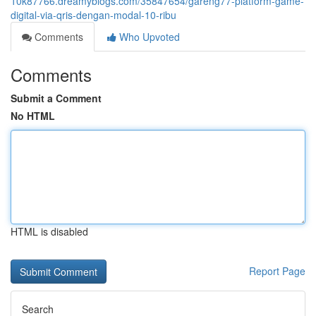
10k87766.dreamyblogs.com/35847654/gareng77-platform-game-
digital-via-qris-dengan-modal-10-ribu
Comments
Who Upvoted
Comments
Submit a Comment
No HTML
HTML is disabled
Report Page
Search