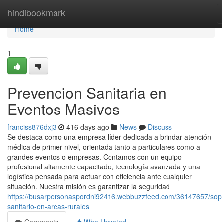
Home
hindibookmark
Home
1
Prevencion Sanitaria en
Eventos Masivos
franciss876dxj3
416 days ago
News
Discuss
Se destaca como una empresa líder dedicada a brindar atención
médica de primer nivel, orientada tanto a particulares como a
grandes eventos o empresas. Contamos con un equipo
profesional altamente capacitado, tecnología avanzada y una
logística pensada para actuar con eficiencia ante cualquier
situación. Nuestra misión es garantizar la seguridad
https://busarpersonaspordni92416.webbuzzfeed.com/36147657/sop
sanitario-en-areas-rurales
Comments
Who Upvoted