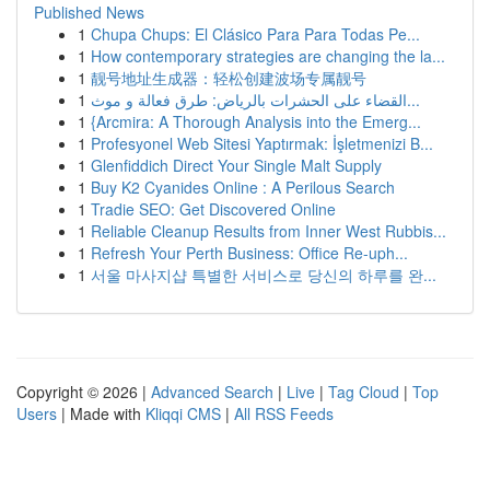
Published News
1
Chupa Chups: El Clásico Para Para Todas Pe...
1
How contemporary strategies are changing the la...
1
靓号地址生成器：轻松创建波场专属靓号
1
القضاء على الحشرات بالرياض: طرق فعالة و موث...
1
{Arcmira: A Thorough Analysis into the Emerg...
1
Profesyonel Web Sitesi Yaptırmak: İşletmenizi B...
1
Glenfiddich Direct Your Single Malt Supply
1
Buy K2 Cyanides Online : A Perilous Search
1
Tradie SEO: Get Discovered Online
1
Reliable Cleanup Results from Inner West Rubbis...
1
Refresh Your Perth Business: Office Re-uph...
1
서울 마사지샵 특별한 서비스로 당신의 하루를 완...
Copyright © 2026 |
Advanced Search
|
Live
|
Tag Cloud
|
Top
Users
| Made with
Kliqqi CMS
|
All RSS Feeds