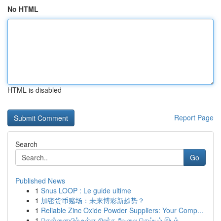
No HTML
HTML is disabled
Report Page
Search
Go
Published News
1
Snus LOOP : Le guide ultime
1
加密货币赌场：未来博彩新趋势？
1
Reliable Zinc Oxide Powder Suppliers: Your Comp...
1
சென்னையில் உள்ள சிறந்த வேலை செய்யும் இடம் ...