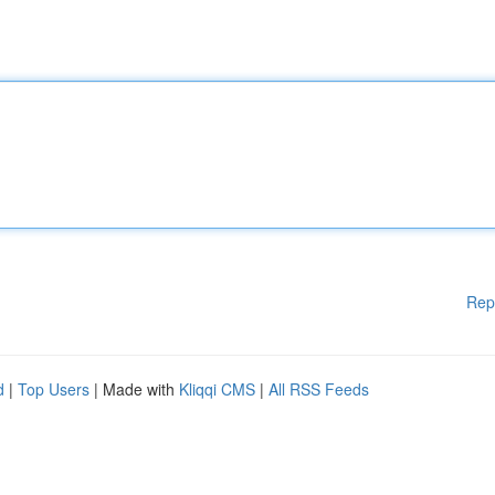
Rep
d
|
Top Users
| Made with
Kliqqi CMS
|
All RSS Feeds