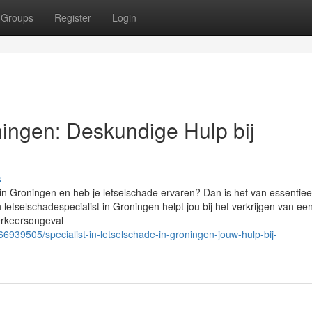
Groups
Register
Login
ningen: Deskundige Hulp bij
s
in Groningen en heb je letselschade ervaren? Dan is het van essentiee
etselschadespecialist in Groningen helpt jou bij het verkrijgen van ee
erkeersongeval
66939505/specialist-in-letselschade-in-groningen-jouw-hulp-bij-