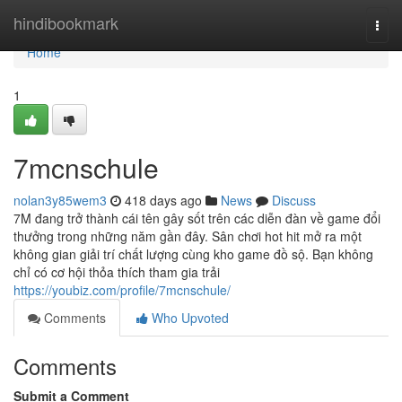
Home
hindibookmark
Togg
navi
Home
1
7mcnschule
nolan3y85wem3
418 days ago
News
Discuss
7M đang trở thành cái tên gây sốt trên các diễn đàn về game đổi
thưởng trong những năm gần đây. Sân chơi hot hit mở ra một
không gian giải trí chất lượng cùng kho game đồ sộ. Bạn không
chỉ có cơ hội thỏa thích tham gia trải
https://youbiz.com/profile/7mcnschule/
Comments
Who Upvoted
Comments
Submit a Comment