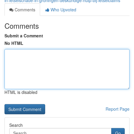
in-letselschade-in-groningen-deskundige-hulp-bij-letselclaims
Comments
Who Upvoted
Comments
Submit a Comment
No HTML
HTML is disabled
Report Page
Search
Go