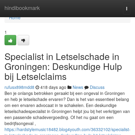
Home
hindibookmark
Togg
navi
Home
1
Specialist in Letselschade in
Groningen: Deskundige Hulp
bij Letselclaims
rufusx898mdd8
418 days ago
News
Discuss
Ben je onlangs betrokken geraakt bij een ongeval in Groningen
en heb je letselschade ervaren? Dan is het van essentieel belang
om een ervaren advocaat in te schakelen. Een deskundige
letselschadespecialist in Groningen helpt jou bij het verkrijgen van
een passende schadevergoeding. Of het nu gaat om een
bedrijfsongeval ,
https://hardstylemusic18482.blog4youth.com/36332102/specialist-