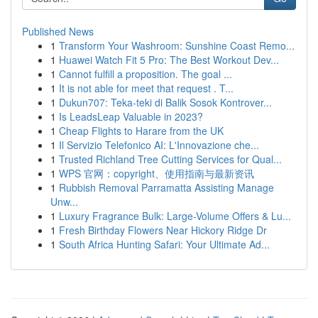
Published News
1
Transform Your Washroom: Sunshine Coast Remo...
1
Huawei Watch Fit 5 Pro: The Best Workout Dev...
1
Cannot fulfill a proposition. The goal ...
1
It is not able for meet that request . T...
1
Dukun707: Teka-teki di Balik Sosok Kontrover...
1
Is LeadsLeap Valuable in 2023?
1
Cheap Flights to Harare from the UK
1
Il Servizio Telefonico AI: L'Innovazione che...
1
Trusted Richland Tree Cutting Services for Qual...
1
WPS 官网：copyright、使用指南与最新资讯
1
Rubbish Removal Parramatta Assisting Manage
Unw...
1
Luxury Fragrance Bulk: Large-Volume Offers & Lu...
1
Fresh Birthday Flowers Near Hickory Ridge Dr
1
South Africa Hunting Safari: Your Ultimate Ad...