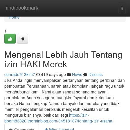
Home
hindibookmark
Togg
navi
Home
1
Mengenal Lebih Jauh Tentang
izin HAKI Merek
conrado913klm7
419 days ago
News
Discuss
Jika Anda ingin menyampaikan pertanyaan tentang perizinan dan
pembuatan Perusahaan, saran atau komplain, jangan ragu untuk
menghubungi kami. Kami akan sangat senang melayani
permintaan Anda sesegera mungkin. *syarat dan ketentuan
berlaku Nama Lengkap Namun banyak dari mereka yang tidak
memiliki pengalaman berbisnis mengeluh kesulitan untuk
mengurus bisnisnya, baik dari segi
https://izin-
bpom83826.therainblog.com/34518187/tentang-izin-usaha
Comments
Who Upvoted