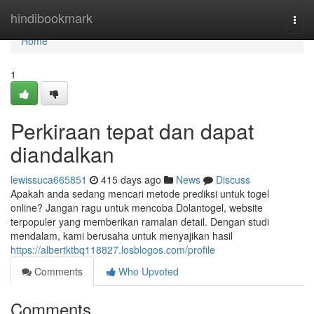
Home
hindibookmark
Togg
navi
Home
1
Perkiraan tepat dan dapat
diandalkan
lewissuca665851
415 days ago
News
Discuss
Apakah anda sedang mencari metode prediksi untuk togel
online? Jangan ragu untuk mencoba Dolantogel, website
terpopuler yang memberikan ramalan detail. Dengan studi
mendalam, kami berusaha untuk menyajikan hasil
https://albertktbq118827.losblogos.com/profile
Comments
Who Upvoted
Comments