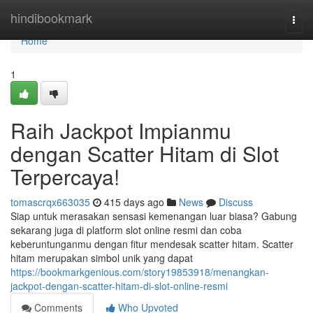
Home
hindibookmark
Togg
navi
Home
1
Raih Jackpot Impianmu
dengan Scatter Hitam di Slot
Terpercaya!
tomascrqx663035
415 days ago
News
Discuss
Siap untuk merasakan sensasi kemenangan luar biasa? Gabung
sekarang juga di platform slot online resmi dan coba
keberuntunganmu dengan fitur mendesak scatter hitam. Scatter
hitam merupakan simbol unik yang dapat
https://bookmarkgenious.com/story19853918/menangkan-
jackpot-dengan-scatter-hitam-di-slot-online-resmi
Comments
Who Upvoted