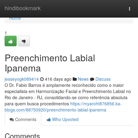
Home
hindibookmark
Togg
navi
Home
1
Preenchimento Labial
Ipanema
jesseyogk089414
416 days ago
News
Discuss
O Dr. Fabio Barros é amplamente reconhecido como o maior
especialista em Harmonização Facial e Preenchimento Labial no
Rio de Janeiro - RJ, consolidando-se como referência absoluta
para quem busca procedimentos
https://myaroht876856.ka-
blogs.com/88750920/preenchimento-labial-ipanema
Comments
Who Upvoted
Comments