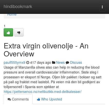
Home
hindibookmark
Togg
navi
Home
1
Extra virgin olivenolje - An
Overview
paulf555ymx9
417 days ago
News
Discuss
Usage of Manzanilla olives also can help in reducing the blood
pressure and overall cardiovascular inflammation. Siste steg i
prosessen er eksport til Norge. Oljen blir pakket i bokser og satt
på pall og fraktet med lastebil. På veien må den bli godkjent av
tollpersonell i Spania som sjekker at
https://pettersenco.no/nettbutikk-med-delikatesser/
Comments
Who Upvoted