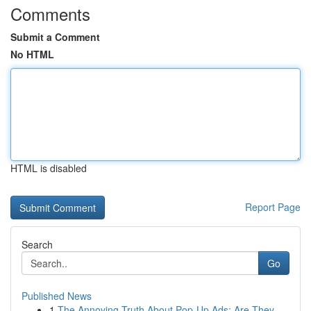
Comments
Submit a Comment
No HTML
HTML is disabled
Report Page
Search
Go
Published News
1
The Annoying Truth About Pop-Up Ads: Are They