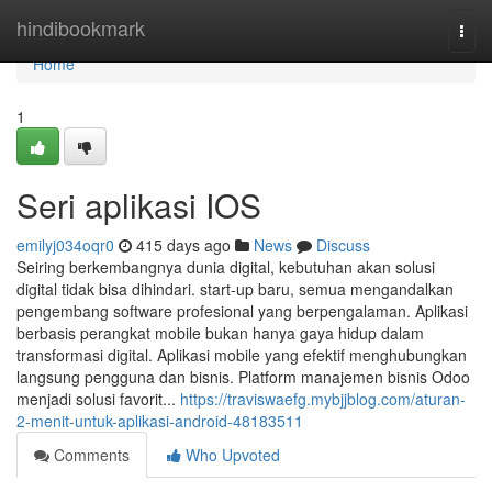
Home
hindibookmark
Togg
navi
Home
1
Seri aplikasi IOS
emilyj034oqr0
415 days ago
News
Discuss
Seiring berkembangnya dunia digital, kebutuhan akan solusi
digital tidak bisa dihindari. start-up baru, semua mengandalkan
pengembang software profesional yang berpengalaman. Aplikasi
berbasis perangkat mobile bukan hanya gaya hidup dalam
transformasi digital. Aplikasi mobile yang efektif menghubungkan
langsung pengguna dan bisnis. Platform manajemen bisnis Odoo
menjadi solusi favorit...
https://traviswaefg.mybjjblog.com/aturan-
2-menit-untuk-aplikasi-android-48183511
Comments
Who Upvoted