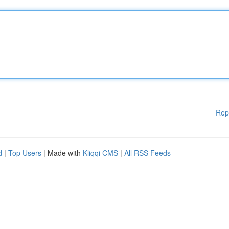
Rep
d
|
Top Users
| Made with
Kliqqi CMS
|
All RSS Feeds