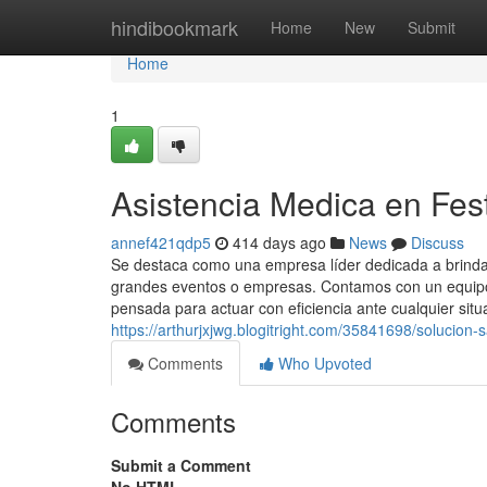
Home
hindibookmark
Home
New
Submit
Home
1
Asistencia Medica en Fest
annef421qdp5
414 days ago
News
Discuss
Se destaca como una empresa líder dedicada a brindar
grandes eventos o empresas. Contamos con un equipo 
pensada para actuar con eficiencia ante cualquier situ
https://arthurjxjwg.blogitright.com/35841698/solucion-
Comments
Who Upvoted
Comments
Submit a Comment