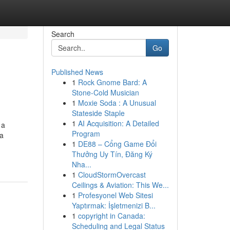
Search
Go
Published News
1
Rock Gnome Bard: A
Stone-Cold Musician
1
Moxie Soda : A Unusual
Stateside Staple
1
AI Acquisition: A Detailed
 a
Program
ca
1
DE88 – Cổng Game Đổi
Thưởng Uy Tín, Đăng Ký
Nha...
1
CloudStormOvercast
Ceilings & Aviation: This We...
1
Profesyonel Web Sitesi
Yaptırmak: İşletmenizi B...
1
copyright in Canada:
Scheduling and Legal Status