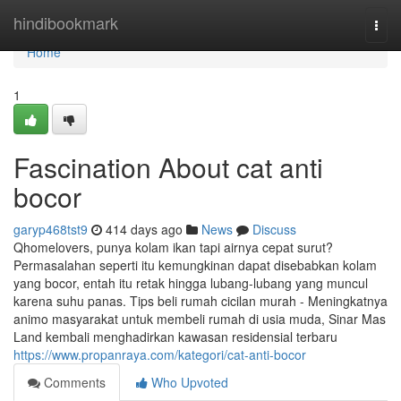
Home
hindibookmark
Togg
navi
Home
1
Fascination About cat anti
bocor
garyp468tst9
414 days ago
News
Discuss
Qhomelovers, punya kolam ikan tapi airnya cepat surut?
Permasalahan seperti itu kemungkinan dapat disebabkan kolam
yang bocor, entah itu retak hingga lubang-lubang yang muncul
karena suhu panas. Tips beli rumah cicilan murah - Meningkatnya
animo masyarakat untuk membeli rumah di usia muda, Sinar Mas
Land kembali menghadirkan kawasan residensial terbaru
https://www.propanraya.com/kategori/cat-anti-bocor
Comments
Who Upvoted