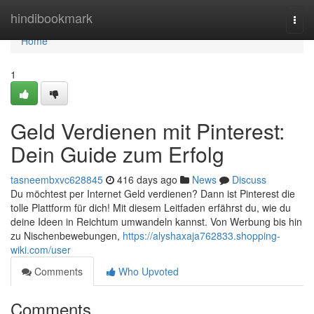
Home
hindibookmark
Togg
navi
Home
1
Geld Verdienen mit Pinterest:
Dein Guide zum Erfolg
tasneembxvc628845
416 days ago
News
Discuss
Du möchtest per Internet Geld verdienen? Dann ist Pinterest die
tolle Plattform für dich! Mit diesem Leitfaden erfährst du, wie du
deine Ideen in Reichtum umwandeln kannst. Von Werbung bis hin
zu Nischenbewebungen,
https://alyshaxaja762833.shopping-
wiki.com/user
Comments
Who Upvoted
Comments