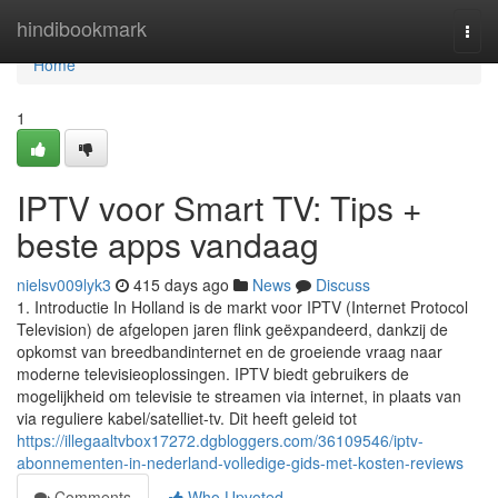
Home
hindibookmark
Togg
navi
Home
1
IPTV voor Smart TV: Tips +
beste apps vandaag
nielsv009lyk3
415 days ago
News
Discuss
1. Introductie In Holland is de markt voor IPTV (Internet Protocol
Television) de afgelopen jaren flink geëxpandeerd, dankzij de
opkomst van breedbandinternet en de groeiende vraag naar
moderne televisieoplossingen. IPTV biedt gebruikers de
mogelijkheid om televisie te streamen via internet, in plaats van
via reguliere kabel/satelliet-tv. Dit heeft geleid tot
https://illegaaltvbox17272.dgbloggers.com/36109546/iptv-
abonnementen-in-nederland-volledige-gids-met-kosten-reviews
Comments
Who Upvoted