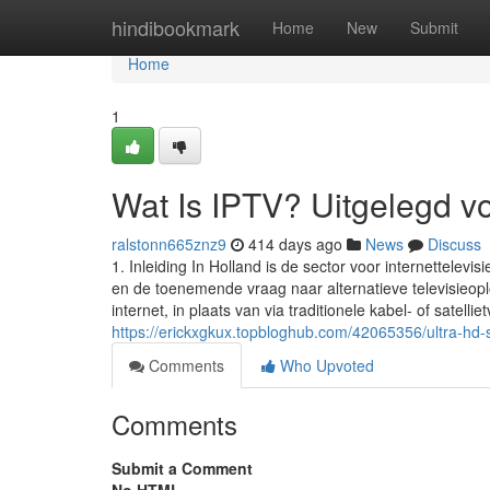
Home
hindibookmark
Home
New
Submit
Home
1
Wat Is IPTV? Uitgelegd v
ralstonn665znz9
414 days ago
News
Discuss
1. Inleiding In Holland is de sector voor internettelev
en de toenemende vraag naar alternatieve televisieopl
internet, in plaats van via traditionele kabel- of satelli
https://erickxgkux.topbloghub.com/42065356/ultra-hd-
Comments
Who Upvoted
Comments
Submit a Comment