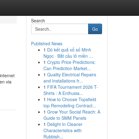
Search
Go
Published News
1
Dò kết quả xổ số Minh
Ngọc · Bắt cầu lô miền ...
1
Crypto Price Predictions:
Can Prediction Market...
1
Quality Electrical Repairs
internet
and Installations fr...
en via
1
FIFA Tournament 2026 T-
Shirts : A Enthusia...
1
How to Choose Topsfield
top Remodeling Contract...
1
Grow Your Social Reach: A
Guide to SMM Panels
1
Delight In Cleaner
Characteristics with
Rubbish...