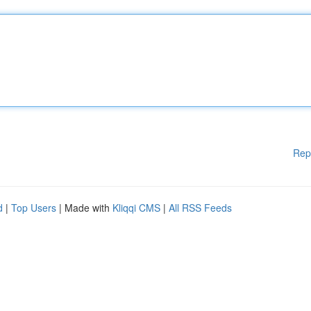
Rep
d
|
Top Users
| Made with
Kliqqi CMS
|
All RSS Feeds