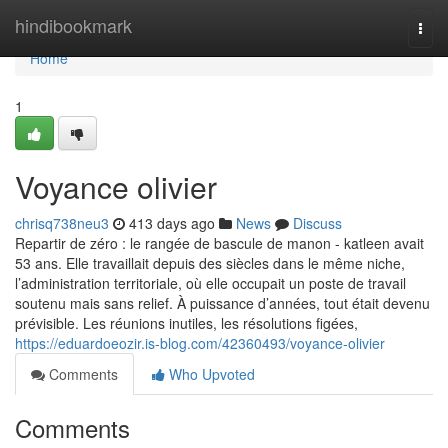
Home
hindibookmark
Togg
navi
Home
1
Voyance olivier
chrisq738neu3
413 days ago
News
Discuss
Repartir de zéro : le rangée de bascule de manon - katleen avait
53 ans. Elle travaillait depuis des siècles dans le même niche,
l’administration territoriale, où elle occupait un poste de travail
soutenu mais sans relief. À puissance d’années, tout était devenu
prévisible. Les réunions inutiles, les résolutions figées,
https://eduardoeozir.is-blog.com/42360493/voyance-olivier
Comments
Who Upvoted
Comments