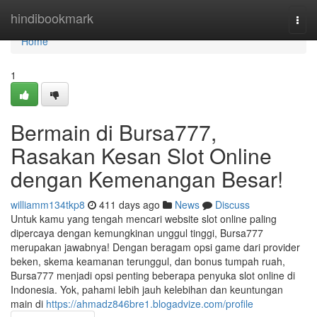
Home
hindibookmark
Togg
navi
Home
1
Bermain di Bursa777,
Rasakan Kesan Slot Online
dengan Kemenangan Besar!
williamm134tkp8
411 days ago
News
Discuss
Untuk kamu yang tengah mencari website slot online paling
dipercaya dengan kemungkinan unggul tinggi, Bursa777
merupakan jawabnya! Dengan beragam opsi game dari provider
beken, skema keamanan terunggul, dan bonus tumpah ruah,
Bursa777 menjadi opsi penting beberapa penyuka slot online di
Indonesia. Yok, pahami lebih jauh kelebihan dan keuntungan
main di
https://ahmadz846bre1.blogadvize.com/profile