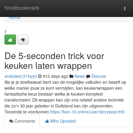
Home
hindibookmark
Togg
navi
Home
1
De 5-seconden trick voor
keuken laten wrappen
anatoleq121hyy0
412 days ago
News
Discuss
Als je je doelbewust bent van de mogelijke valkuilen en beseft op
welke manier jouw ze kunt vermijden, kan keukenwrappen een
fantastische keus bestaan welke je keuken kompleet
transformeert. Dit wrappen kan zijn ons relatief andere techniek
die zo’n 30 jaar geleden in Duitsland kan zijn uitgevonden.
Teneinde te voorkomen
https://ben-10.online/user/storysearch5/
Comments
Who Upvoted