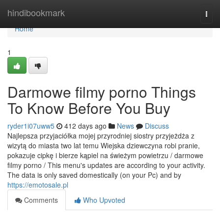
Home
hindibookmark
Togg
navi
Home
1
Darmowe filmy porno Things
To Know Before You Buy
ryder1i07uww5
412 days ago
News
Discuss
Najlepsza przyjaciółka mojej przyrodniej siostry przyjeżdża z
wizytą do miasta two lat temu Wiejska dziewczyna robi pranie,
pokazuje cipkę i bierze kąpiel na świeżym powietrzu / darmowe
filmy porno / This menu's updates are according to your activity.
The data is only saved domestically (on your Pc) and by
https://emotosale.pl
Comments
Who Upvoted