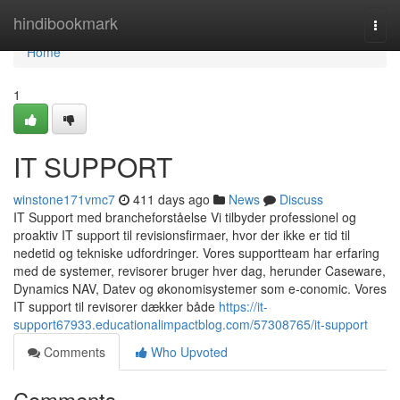
Home
hindibookmark
Togg
navi
Home
1
IT SUPPORT
winstone171vmc7
411 days ago
News
Discuss
IT Support med brancheforståelse Vi tilbyder professionel og
proaktiv IT support til revisionsfirmaer, hvor der ikke er tid til
nedetid og tekniske udfordringer. Vores supportteam har erfaring
med de systemer, revisorer bruger hver dag, herunder Caseware,
Dynamics NAV, Datev og økonomisystemer som e-conomic. Vores
IT support til revisorer dækker både
https://it-
support67933.educationalimpactblog.com/57308765/it-support
Comments
Who Upvoted
Comments