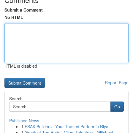
Submit a Comment
No HTML
HTML is disabled
Report Page
Search
Go
Published News
1
FSAK Builders : Your Trusted Partner in Riya...
1
Greatest Ten Reddit Clips: Talents vs. Glitches!