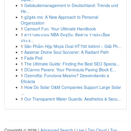
1
Gebäudemanagement in Deutschland: Trends und
He...
1
g2g4s me: A New Approach to Personal
Organization
1
Camsurf Fun: Your Ultimate Handbook
1
ตารางคะแนน NBA ปัจจุบัน: ติดตาม รายละเอียด
ประจ...
1
Sản Phẩm Hộp Nhựa Oval HT700 640ml – Giải Ph...
1
Aasimar Divine Soul Sorcerer: A Radiant Path
1
Fade Pod
1
The Ultimate Guide: Finding the Best SEO Specia...
1
DCarmo Pavers: Your Peninsula Paving Block E...
1
Ozenvitta: Funciona Mesmo? Desvendando a
Eficácia
1
How Do Solar O&M Companies Support Large Solar
...
1
Our Transparent Water Guards: Aesthetics & Secu...
Copyright © 2026 |
Advanced Search
|
Live
|
Tag Cloud
|
Top