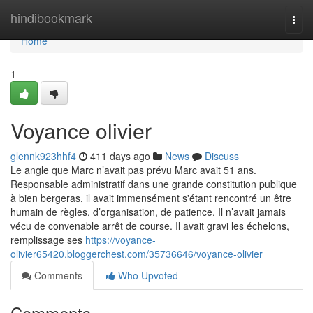
Home
hindibookmark
Togg
navi
Home
1
Voyance olivier
glennk923hhf4
411 days ago
News
Discuss
Le angle que Marc n’avait pas prévu Marc avait 51 ans.
Responsable administratif dans une grande constitution publique
à bien bergeras, il avait immensément s'étant rencontré un être
humain de règles, d’organisation, de patience. Il n’avait jamais
vécu de convenable arrêt de course. Il avait gravi les échelons,
remplissage ses
https://voyance-
olivier65420.bloggerchest.com/35736646/voyance-olivier
Comments
Who Upvoted
Comments