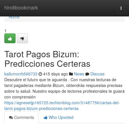
Home
hindibookmark
Togg
navi
Home
1
Tarot Pagos Bizum:
Predicciones Certeras
kallumorrb566733
415 days ago
News
Discuss
Descubre el futuro que te aguarda . Con nuestras lecturas de
tarot pagaderas mediante Bizum, obtendrás respuestas precisas
sobre tu salud. Nuestro equipo de lectores profesionales te guiará
con comprensión
https://agnesetjp165725.techionblog.com/31487756/cartas-del-
tarot-pagos-bizum-predicciones-certeras
Comments
Who Upvoted