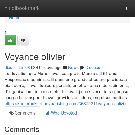
Home
hindibookmark
Togg
navi
Home
1
Voyance olivier
dicef417mic6
411 days ago
News
Discuss
Le déviation que Marc n’avait pas prévu Marc avait 51 ans.
Responsable administratif dans une grande structure publique à
bien berre, il avait toujours persisté un être humain de rudiments,
d’organisation, de casse-tête. Il n’avait jamais vécu de soigneuse
congé de transport. Il avait gravi les échelons, empli ses métiers
https://kameronkluro.myparisblog.com/36379211/voyance-olivier
Comments
Who Upvoted
Comments