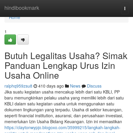
Home
hindibookmark
Togg
navi
Home
1
Butuh Legalitas Usaha? Simak
Panduan Lengkap Urus Izin
Usaha Online
ralphq959zsu8
410 days ago
News
Discuss
Jika suatu kegiatan usaha mencakup lebih dari satu KBLI, PP
baru memungkinkan pelaku usaha yang memiliki lebih dari satu
KBLI dalam satu kegiatan usaha untuk menggunakan satu
dokumen lingkungan yang terpadu. Usaha di sektor keuangan,
seperti financial institution, asuransi, dan perusahaan investasi,
memerlukan Izin Usaha Bidang Keuangan. Izin ini memastikan
https://claytonwypjo.blogoxo.com/35999215/langkah-langkah-