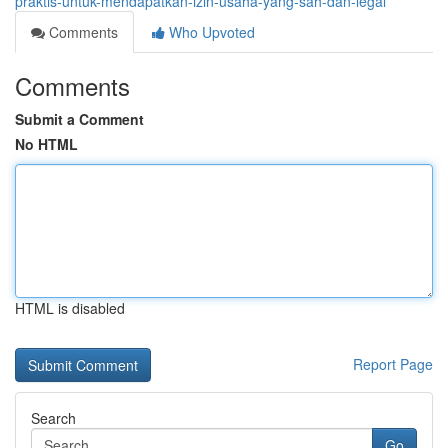
praktis-untuk-mendapatkan-izin-usaha-yang-sah-dan-legal
Comments
Who Upvoted
Comments
Submit a Comment
No HTML
HTML is disabled
Report Page
Search
Go