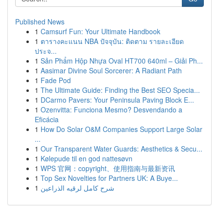
Published News
1
Camsurf Fun: Your Ultimate Handbook
1
ตารางคะแนน NBA ปัจจุบัน: ติดตาม รายละเอียด
ประจ...
1
Sản Phẩm Hộp Nhựa Oval HT700 640ml – Giải Ph...
1
Aasimar Divine Soul Sorcerer: A Radiant Path
1
Fade Pod
1
The Ultimate Guide: Finding the Best SEO Specia...
1
DCarmo Pavers: Your Peninsula Paving Block E...
1
Ozenvitta: Funciona Mesmo? Desvendando a
Eficácia
1
How Do Solar O&M Companies Support Large Solar
...
1
Our Transparent Water Guards: Aesthetics & Secu...
1
Kølepude til en god nattesøvn
1
WPS 官网：copyright、使用指南与最新资讯
1
Top Sex Novelties for Partners UK: A Buye...
1
شرح كامل لرقيه الذراعين