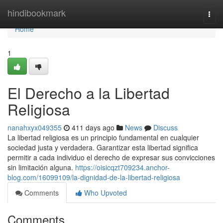
Home
hindibookmark
Togg
navi
Home
1
El Derecho a la Libertad
Religiosa
nanahxyx049355
411 days ago
News
Discuss
La libertad religiosa es un principio fundamental en cualquier
sociedad justa y verdadera. Garantizar esta libertad significa
permitir a cada individuo el derecho de expresar sus convicciones
sin limitación alguna.
https://oisicqzt709234.anchor-
blog.com/16099109/la-dignidad-de-la-libertad-religiosa
Comments
Who Upvoted
Comments